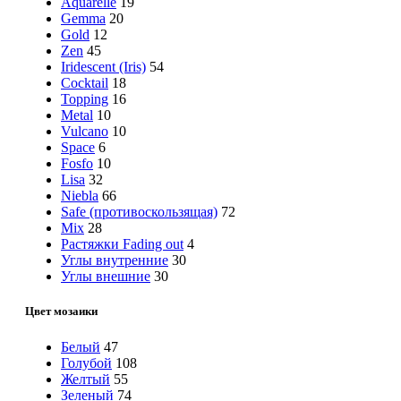
Aquarelle
19
Gemma
20
Gold
12
Zen
45
Iridescent (Iris)
54
Cocktail
18
Topping
16
Metal
10
Vulcano
10
Space
6
Fosfo
10
Lisa
32
Niebla
66
Safe (противоскользящая)
72
Mix
28
Растяжки Fading out
4
Углы внутренние
30
Углы внешние
30
Цвет мозаики
Белый
47
Голубой
108
Желтый
55
Зеленый
74