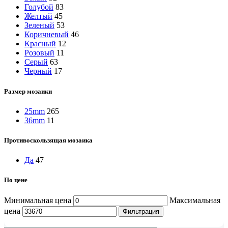
Голубой
83
Желтый
45
Зеленый
53
Коричневый
46
Красный
12
Розовый
11
Серый
63
Черный
17
Размер мозаики
25mm
265
36mm
11
Противоскользящая мозаика
Да
47
По цене
Минимальная цена
Максимальная
цена
Фильтрация