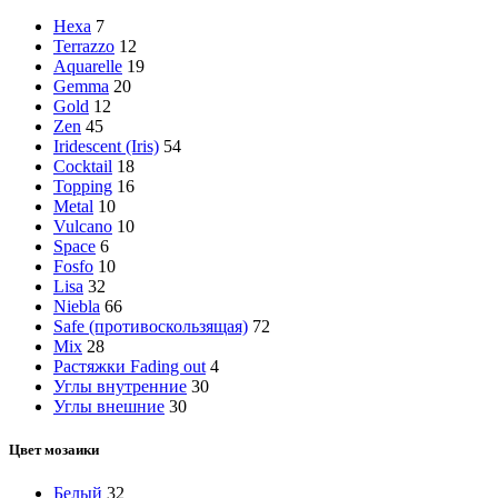
Hexa
7
Terrazzo
12
Aquarelle
19
Gemma
20
Gold
12
Zen
45
Iridescent (Iris)
54
Cocktail
18
Topping
16
Metal
10
Vulcano
10
Space
6
Fosfo
10
Lisa
32
Niebla
66
Safe (противоскользящая)
72
Mix
28
Растяжки Fading out
4
Углы внутренние
30
Углы внешние
30
Цвет мозаики
Белый
32