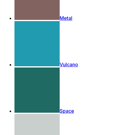
Metal
Vulcano
Space