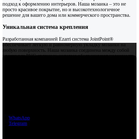
подход к оформлению интерьеров. Наша мозаика – это не
просто красивое покрытие, но и высокотехнологичное
решение для вашего дома или коммерческого пространства.
Уникальная система крепления
Разработанная компанией Ezarri система JointPoint®
обеспечивает легкую и равномерную укладку мозаики на
любую поверхность. Наша мозаика соединена между собой
прочными PVC-связками, которые обеспечивают надежность
и долговечность. Эти связки раскладываются на матричных
листах, что значительно упрощает процесс укладки и
гарантирует идеальную геометрию каждого элемента.
Забудьте о сложностях и временных затратах – с нашей
системой вы сможете легко и быстро создать потрясающий
Премиальная мозаика из Испании. Компания
дизайн!
EcoMosaico предлагает своим клиентам уникальную, не
имеющую аналогов, инновационную технологию
крепления мозаичных чипов, разработанную и
Преимущества нашей мозаики:
запатентованную фабрикой EZARRI S.A.
Простота укладки
: Матричные листы позволяют легко и
WhatsApp
быстро укладывать мозаику, экономя ваше время и усилия.
Telegram
Надежность
: PVC-связки обеспечивают прочное соединение
элементов, что исключает риск повреждения или расхождения