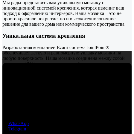
Мы рады представить вам уникальную мозаику с
инновационной системой крепления, которая изменит ваш
подход к оформлению интерьеров. Наша мозаика – это не
просто красивое покрытие, но и высокотехнологичное
решение для вашего дома или коммерческого пространства.
Уникальная система крепления
Разработанная компанией Ezarri система JointPoint®
обеспечивает легкую и равномерную укладку мозаики на
любую поверхность. Наша мозаика соединена между собой
прочными PVC-связками, которые обеспечивают надежность
и долговечность. Эти связки раскладываются на матричных
листах, что значительно упрощает процесс укладки и
гарантирует идеальную геометрию каждого элемента.
Забудьте о сложностях и временных затратах – с нашей
системой вы сможете легко и быстро создать потрясающий
Премиальная мозаика из Испании. Компания
дизайн!
EcoMosaico предлагает своим клиентам уникальную, не
имеющую аналогов, инновационную технологию
крепления мозаичных чипов, разработанную и
Преимущества нашей мозаики:
запатентованную фабрикой EZARRI S.A.
Простота укладки
: Матричные листы позволяют легко и
WhatsApp
быстро укладывать мозаику, экономя ваше время и усилия.
Telegram