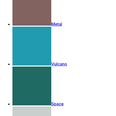
Metal
Vulcano
Space