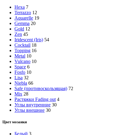
Hexa
7
Terrazzo
12
Aquarelle
19
Gemma
20
Gold
12
Zen
45
Iridescent (Iris)
54
Cocktail
18
Topping
16
Metal
10
Vulcano
10
Space
6
Fosfo
10
Lisa
32
Niebla
66
Safe (противоскользящая)
72
Mix
28
Растяжки Fading out
4
Углы внутренние
30
Углы внешние
30
Цвет мозаики
Белый
3