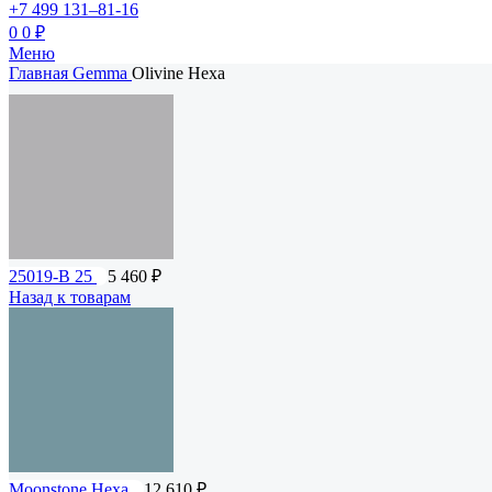
+7 499 131–81-16
0
0
₽
Меню
Главная
Gemma
Olivine Hexa
25019-B 25
5 460
₽
Назад к товарам
Moonstone Hexa
12 610
₽