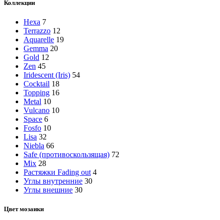
Коллекции
Hexa
7
Terrazzo
12
Aquarelle
19
Gemma
20
Gold
12
Zen
45
Iridescent (Iris)
54
Cocktail
18
Topping
16
Metal
10
Vulcano
10
Space
6
Fosfo
10
Lisa
32
Niebla
66
Safe (противоскользящая)
72
Mix
28
Растяжки Fading out
4
Углы внутренние
30
Углы внешние
30
Цвет мозаики