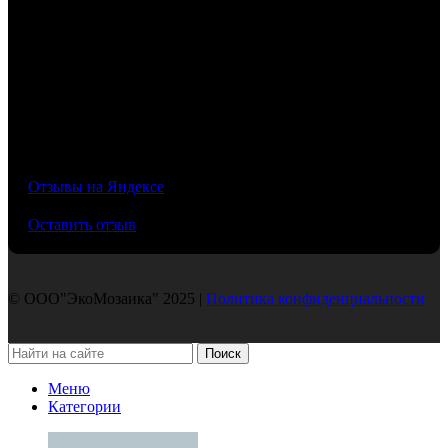
4,7
Не упустите возможность преобразить ваше пространство с
помощью нашей мозаики. Ознакомьтесь с нашим каталогом и
выберите идеальный вариант для вашего проекта. Мы
гарантируем высокое качество продукции и индивидуальный
подход к каждому клиенту.
/5
Свяжитесь с нами для получения консультации или
оформления заказа. Ваш идеальный интерьер начинается
здесь!
Отзывы на Яндексе
Подробнее
Оставить отзыв
© ООО"ЭкоМозаика" 2025 |
Политика конфиденциальности
Поиск
Меню
Категории