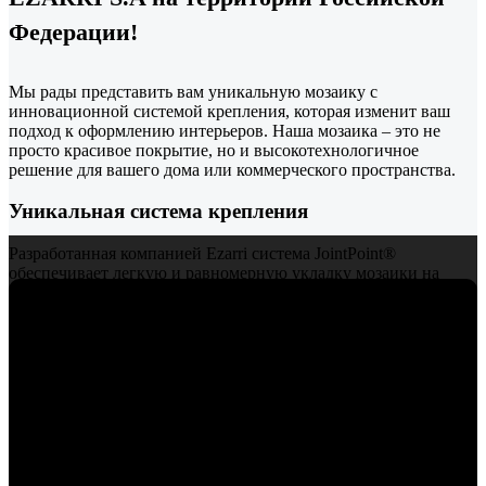
Федерации!
Мы рады представить вам уникальную мозаику с
инновационной системой крепления, которая изменит ваш
подход к оформлению интерьеров. Наша мозаика – это не
просто красивое покрытие, но и высокотехнологичное
решение для вашего дома или коммерческого пространства.
Уникальная система крепления
Разработанная компанией Ezarri система JointPoint®
обеспечивает легкую и равномерную укладку мозаики на
любую поверхность. Наша мозаика соединена между собой
прочными PVC-связками, которые обеспечивают надежность
и долговечность. Эти связки раскладываются на матричных
листах, что значительно упрощает процесс укладки и
гарантирует идеальную геометрию каждого элемента.
Премиальная мозаика из Испании. Компания
Забудьте о сложностях и временных затратах – с нашей
EcoMosaico предлагает своим клиентам уникальную, не
системой вы сможете легко и быстро создать потрясающий
имеющую аналогов, инновационную технологию
дизайн!
крепления мозаичных чипов, разработанную и
запатентованную фабрикой EZARRI S.A.
Преимущества нашей мозаики: