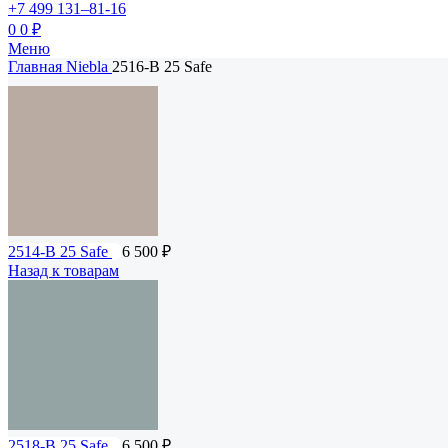
+7 499 131–81-16
0
0
₽
Меню
Главная
Niebla
2516-B 25 Safe
2514-B 25 Safe
6 500
₽
Назад к товарам
2518-B 25 Safe
6 500
₽