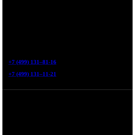
Офис продаж
119454, Москва, ул. Лобачевского, 76
Режим работы
Понедельник-пятница с 9:00 до 18:00
Свяжитесь с нами
+7 (499) 131–81-16
+7 (499) 131–11-21
4,7