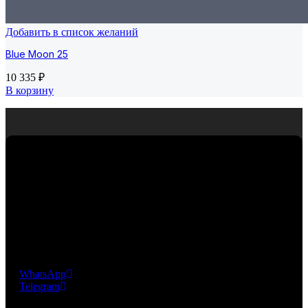
Добавить в список желаний
Blue Moon 25
10 335
₽
В корзину
Премиальная мозаика из Испании. Компания
EcoMosaico предлагает своим клиентам уникальную, не
имеющую аналогов, инновационную технологию
крепления мозаичных чипов, разработанную и
запатентованную фабрикой EZARRI S.A.
WhatsApp
Telegram