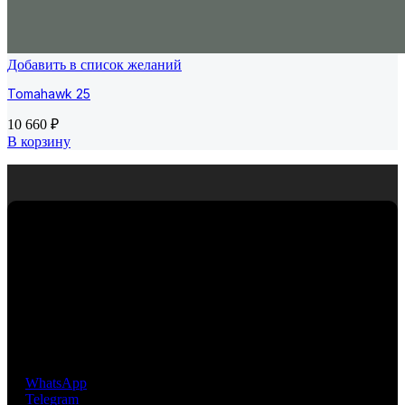
Добавить в список желаний
Tomahawk 25
10 660
₽
В корзину
Премиальная мозаика из Испании. Компания
EcoMosaico предлагает своим клиентам уникальную, не
имеющую аналогов, инновационную технологию
крепления мозаичных чипов, разработанную и
запатентованную фабрикой EZARRI S.A.
WhatsApp
Telegram