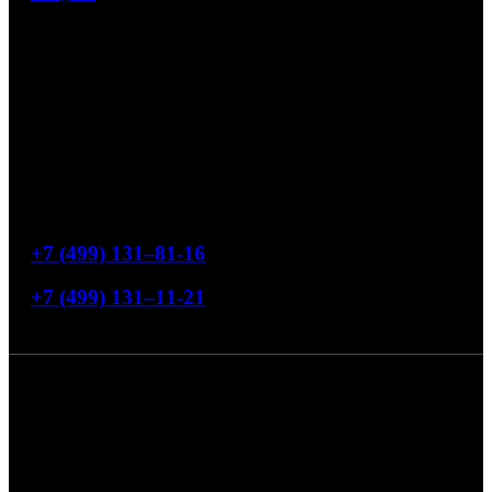
Офис продаж
119454, Москва, ул. Лобачевского, 76
Режим работы
Понедельник-пятница с 9:00 до 18:00
Свяжитесь с нами
+7 (499) 131–81-16
+7 (499) 131–11-21
4,7