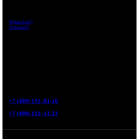
крепления мозаичных чипов, разработанную и
запатентованную фабрикой EZARRI S.A.
WhatsApp
Telegram
Офис продаж
119454, Москва, ул. Лобачевского, 76
Режим работы
Понедельник-пятница с 9:00 до 18:00
Свяжитесь с нами
+7 (499) 131–81-16
+7 (499) 131–11-21