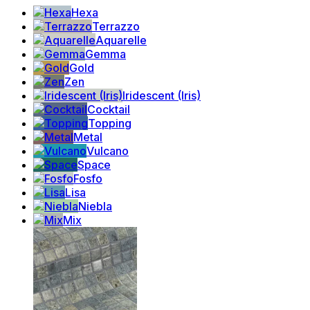
Hexa
Terrazzo
Aquarelle
Gemma
Gold
Zen
Iridescent (Iris)
Cocktail
Topping
Metal
Vulcano
Space
Fosfo
Lisa
Niebla
Mix