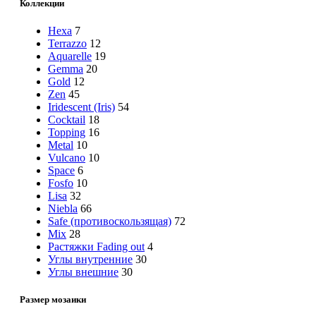
Коллекции
Hexa
7
Terrazzo
12
Aquarelle
19
Gemma
20
Gold
12
Zen
45
Iridescent (Iris)
54
Cocktail
18
Topping
16
Metal
10
Vulcano
10
Space
6
Fosfo
10
Lisa
32
Niebla
66
Safe (противоскользящая)
72
Mix
28
Растяжки Fading out
4
Углы внутренние
30
Углы внешние
30
Размер мозаики