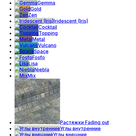
Gemma
Gold
Zen
Iridescent (Iris)
Cocktail
Topping
Metal
Vulcano
Space
Fosfo
Lisa
Niebla
Mix
Растяжки Fading out
Углы внутренние
Углы внешние