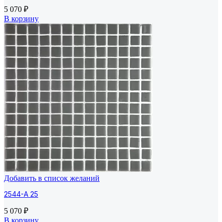
5 070
₽
В корзину
Добавить в список желаний
2544-A 25
5 070
₽
В корзину