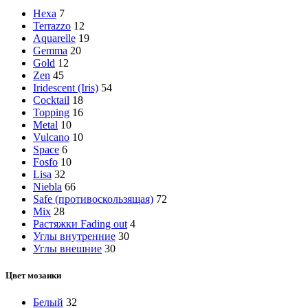
Hexa
7
Terrazzo
12
Aquarelle
19
Gemma
20
Gold
12
Zen
45
Iridescent (Iris)
54
Cocktail
18
Topping
16
Metal
10
Vulcano
10
Space
6
Fosfo
10
Lisa
32
Niebla
66
Safe (противоскользящая)
72
Mix
28
Растяжки Fading out
4
Углы внутренние
30
Углы внешние
30
Цвет мозаики
Белый
32