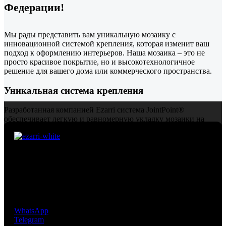
Федерации!
Мы рады представить вам уникальную мозаику с
инновационной системой крепления, которая изменит ваш
подход к оформлению интерьеров. Наша мозаика – это не
просто красивое покрытие, но и высокотехнологичное
решение для вашего дома или коммерческого пространства.
Уникальная система крепления
Разработанная компанией Ezarri система JointPoint®
обеспечивает легкую и равномерную укладку мозаики на
любую поверхность. Наша мозаика соединена между собой
прочными PVC-связками, которые обеспечивают надежность
и долговечность. Эти связки раскладываются на матричных
листах, что значительно упрощает процесс укладки и
Премиальная мозаика из Испании. Компания
гарантирует идеальную геометрию каждого элемента.
EcoMosaico предлагает своим клиентам уникальную, не
Забудьте о сложностях и временных затратах – с нашей
имеющую аналогов, инновационную технологию
системой вы сможете легко и быстро создать потрясающий
крепления мозаичных чипов, разработанную и
дизайн!
запатентованную фабрикой EZARRI S.A.
Преимущества нашей мозаики:
WhatsApp
Telegram