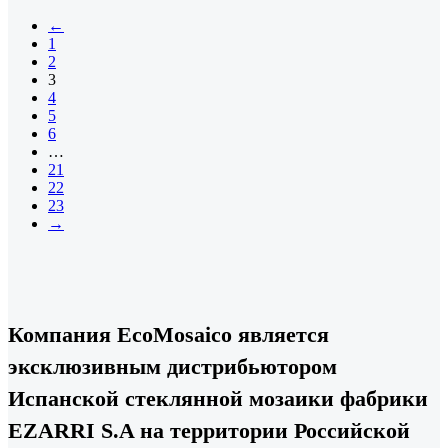
←
1
2
3
4
5
6
…
21
22
23
→
Компания EcoMosaico является
эксклюзивным дистрибьютором
Испанской стеклянной мозаики фабрики
EZARRI S.A на территории Российской