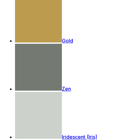
Gold
Zen
Iridescent (Iris)