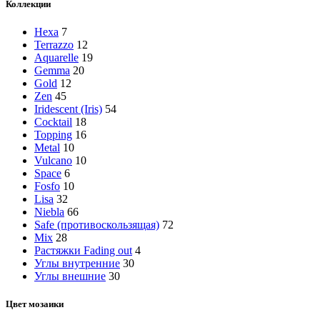
Коллекции
Hexa
7
Terrazzo
12
Aquarelle
19
Gemma
20
Gold
12
Zen
45
Iridescent (Iris)
54
Cocktail
18
Topping
16
Metal
10
Vulcano
10
Space
6
Fosfo
10
Lisa
32
Niebla
66
Safe (противоскользящая)
72
Mix
28
Растяжки Fading out
4
Углы внутренние
30
Углы внешние
30
Цвет мозаики