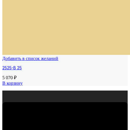
Добавить в список желаний
2525-B 25
5 070
₽
В корзину
Премиальная мозаика из Испании. Компания