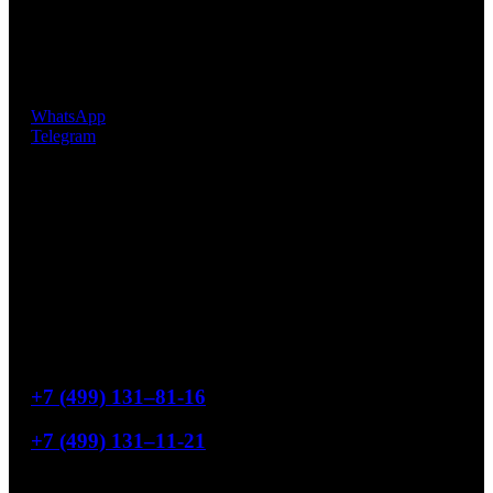
EcoMosaico предлагает своим клиентам уникальную, не
имеющую аналогов, инновационную технологию
крепления мозаичных чипов, разработанную и
запатентованную фабрикой EZARRI S.A.
WhatsApp
Telegram
Офис продаж
119454, Москва, ул. Лобачевского, 76
Режим работы
Понедельник-пятница с 9:00 до 18:00
Свяжитесь с нами
+7 (499) 131–81-16
+7 (499) 131–11-21