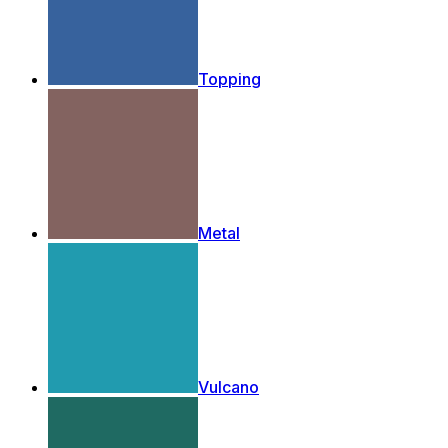
Topping
Metal
Vulcano