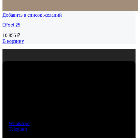
Добавить в список желаний
Effect 25
10 855
₽
В корзину
Премиальная мозаика из Испании. Компания
EcoMosaico предлагает своим клиентам уникальную, не
имеющую аналогов, инновационную технологию
крепления мозаичных чипов, разработанную и
запатентованную фабрикой EZARRI S.A.
WhatsApp
Telegram