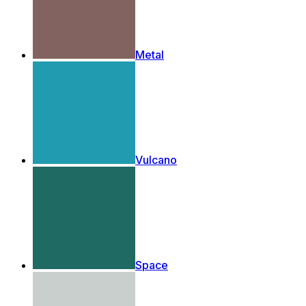
Metal
Vulcano
Space