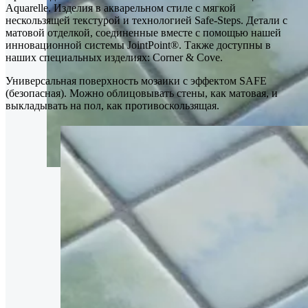
Aquarelle. Изделия в акварельном стиле с мягкой
нескользящей текстурой и технологией Safe-Steps. Детали с
матовой отделкой, соединенные вместе с помощью нашей
инновационной системы JointPoint®. Также доступны в
наших специальных изделиях: Corner & Cove.
Универсальная поверхность мозаики с эффектом SAFE
(безопасная). Можно облицовывать стены, как матовая, и
выкладывать на пол, как противоскользящая.