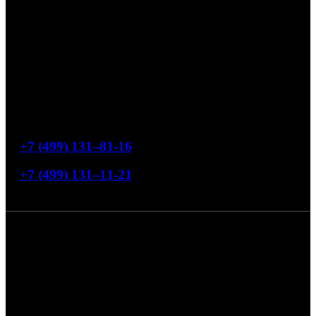
Офис продаж
119454, Москва, ул. Лобачевского, 76
Режим работы
Понедельник-пятница с 9:00 до 18:00
Свяжитесь с нами
+7 (499) 131–81-16
+7 (499) 131–11-21
4,7